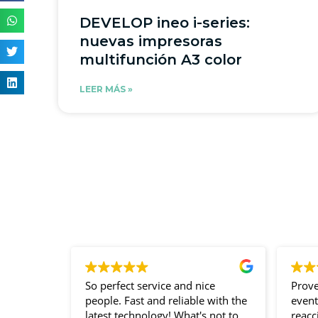
DEVELOP ineo i-series:
nuevas impresoras
multifunción A3 color
LEER MÁS »
So perfect service and nice
Proveed
people. Fast and reliable with the
eventos 
latest technology! What's not to
reaccio