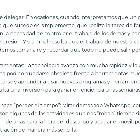
 de delegar: En ocasiones, cuando interpretamos que un
o que sucede es, simplemente, que realiza la tarea de f
in la necesidad de controlar el trabajo de los demás y c
presión. Y si al final resulta que el trabajo de nuestro
emos tomar aire y recordar que todo no puede salir per
rramientas: La tecnología avanza con mucha rapidez y l
a ha podido quedarse obsoleto frente a herramientas mu
arse y aprender a usar nuevos programas y herramient
ulta una inversión para ganar en eficiencia unas semana
 hace “perder el tiempo”: Mirar demasiado WhatsApp, co
d son algunas de las actividades que nos “roban” tiempo 
 —dejarlas para la hora del descanso y apagar el móvil, 
tración de manera más sencilla.