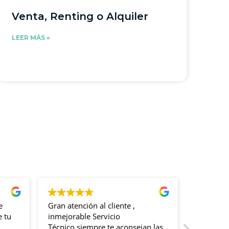
Venta, Renting o Alquiler
LEER MÁS »
Gran atención al cliente ,
Tenemos ins
u
inmejorable Servicio
oficinas jus
Técnico,siempre te aconsejan las
5 estrellas