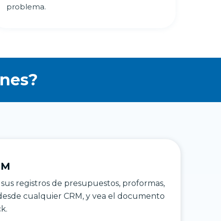
problema.
ones?
RM
us registros de presupuestos, proformas,
 desde cualquier CRM, y vea el documento
ck.