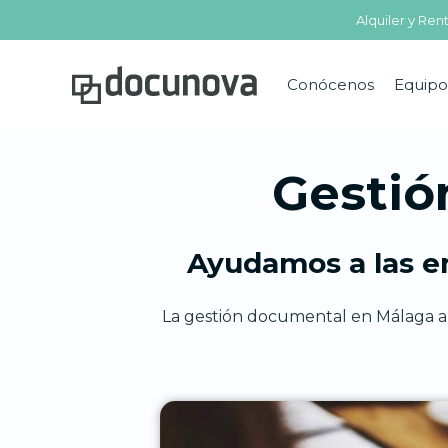
Ir
Alquiler y Re
al
contenido
Conócenos
Equipo
Gestió
Ayudamos a las e
La gestión documental en Málaga ah