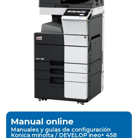
Manual online
Manuales y guías de configuración
Konica minolta / DEVELOP ineo+ 458