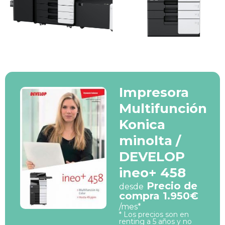
Impresora
Multifunción
Konica
minolta /
DEVELOP
ineo+ 458
Precio de
desde
compra 1.950€
/mes*
* Los precios son en
renting a 5 años y no