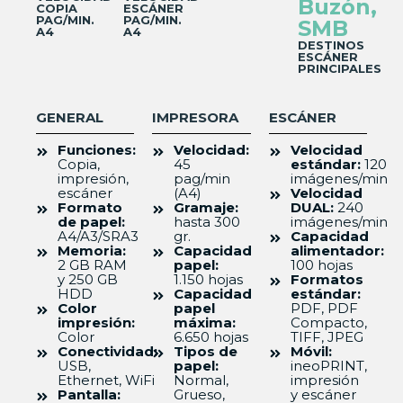
Buzón,
COPIA
ESCÁNER
PAG/MIN.
PAG/MIN.
SMB
A4
A4
DESTINOS
ESCÁNER
PRINCIPALES
GENERAL
IMPRESORA
ESCÁNER
Funciones:
Velocidad:
Velocidad
Copia,
45
estándar:
120
impresión,
pag/min
imágenes/min
escáner
(A4)
Velocidad
Formato
Gramaje:
DUAL:
240
de papel:
hasta 300
imágenes/min
A4/A3/SRA3
gr.
Capacidad
Memoria:
Capacidad
alimentador:
2 GB RAM
papel:
100 hojas
y 250 GB
1.150 hojas
Formatos
HDD
Capacidad
estándar:
Color
papel
PDF, PDF
impresión:
máxima:
Compacto,
Color
6.650 hojas
TIFF, JPEG
Conectividad:
Tipos de
Móvil:
USB,
papel:
ineoPRINT,
Ethernet, WiFi
Normal,
impresión
Pantalla:
Grueso,
y escáner